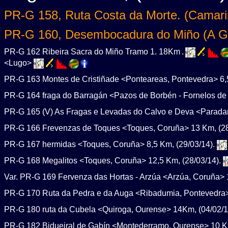
PR-G 158, Ruta Costa da Morte. (Camari
PR-G 160, Desembocadura do Miño (A G
PR-G 162 Ribeira Sacra do Miño Tramo 1. 18Km
.
<Lugo>
PR-G 163 Montes de Cristiñade <Ponteareas, Pontevedra> 6,
PR-G 164 fraga do Barragán <Pazos de Borbén - Fornelos de
PR-G 165 (V) As Fragas e Levadas do Calvo e Deva <Paradan
PR-G 166 Frevenzas de Toques <Toques, Coruña> 13 Km, (28
PR-G 167 hermidas <Toques, Coruña> 8,5 Km, (29/03/14).
PR-G 168 Megalitos <Toques, Coruña> 12,5 Km, (28/03/14).
Var. PR-G 169 Fervenza das Hortas - Arzúa <Arzúa, Coruña> 
PR-G 170 Ruta da Pedra e da Auga <Ribadumia, Pontevedra>
PR-G 180 ruta da Cubela <Quiroga, Ourense> 14Km, (04/02/1
PR-G 182 Bidueiral de Gabín <Montederramo, Ourense> 10 K