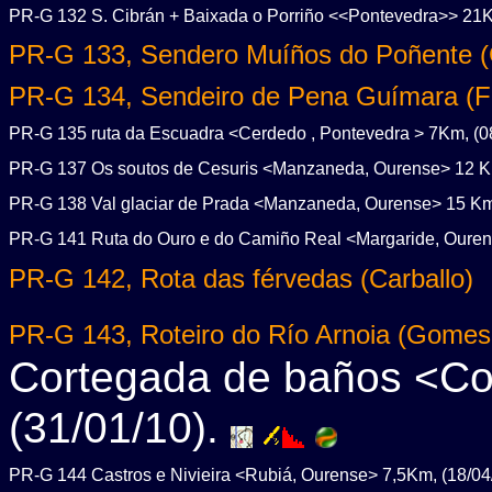
PR-G 132 S. Cibrán + Baixada o Porriño <<Pontevedra>> 21K
PR-G 133, Sendero Muíños do Poñente (
PR-G 134, Sendeiro de Pena Guímara (F
PR-G 135 ruta da Escuadra <Cerdedo , Pontevedra > 7Km, (08
PR-G 137 Os soutos de Cesuris <Manzaneda, Ourense> 12 Km
PR-G 138 Val glaciar de Prada <Manzaneda, Ourense> 15 Km,
PR-G 141 Ruta do Ouro e do Camiño Real <Margaride, Ouren
PR-G 142, Rota das férvedas (Carballo)
PR-G 143, Roteiro do Río Arnoia (Gomes
Cortegada de baños <Co
(31/01/10).
PR-G 144 Castros e Nivieira <Rubiá, Ourense> 7,5Km, (18/04