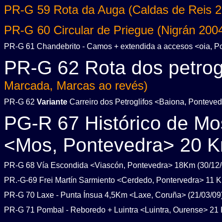
PR-G 59 Rota da Auga (Caldas de Reis 2
PR-G 60 Circular de Priegue (Nigrán 2004
PR-G 61 Chandebrito - Camos + extendida a accesos <oia, P
PR-G 62 Rota dos petrogl
Marcada, Marcas ao revés)
PR-G 62
Variante
Carreiro dos Petroglifos <Baiona, Ponteve
PG-R 67 Histórico de Mo
<Mos, Pontevedra> 20 K
PR-G 68 Vía Escondida <Viascón, Pontevedra> 18Km (30/12/
PR.-G-69 Frei Martín Sarmiento <Cerdedo, Pontervedra> 11 K
PR-G 70 Laxe - Punta Ínsua 4,5Km <Laxe, Coruña> (21/03/09
PR-G 71 Pombal - Reboredo + Luintra <Luintra, Ourense> 21 