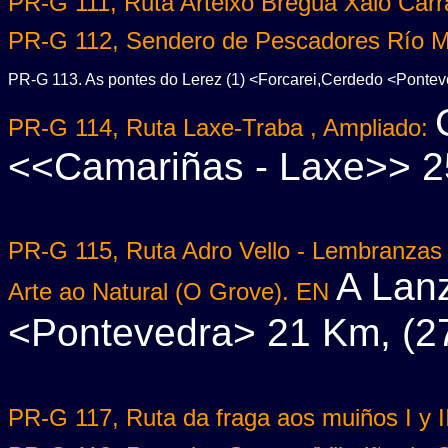
PR-G 111, Ruta Arteixo Bregua Xalo Carr
PR-G 112, Sendero de Pescadores Río M
PR-G 113. As pontes do Lerez (1) <Forcarei,Cerdedo <Pontev
PR-G 114, Ruta Laxe-Traba , Ampliado:
<<Camariñas - Laxe>> 2
PR-G 115, Ruta Adro Vello - Lembranzas 
A Lanz
Arte ao Natural (O Grove). EN
<Pontevedra> 21 Km, (27
PR-G 117, Ruta da fraga aos muiños I y I