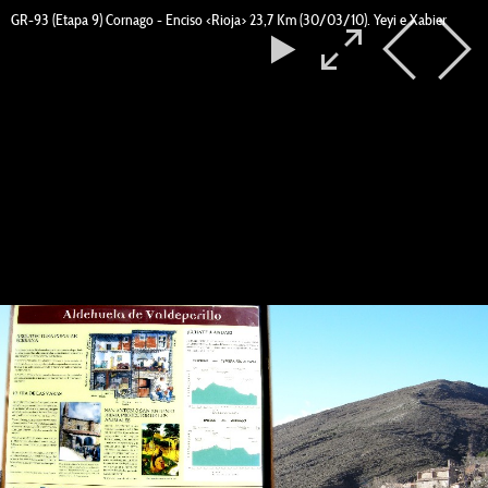
GR-93 (Etapa 9) Cornago - Enciso <Rioja> 23,7 Km (30/03/10). Yeyi e Xabier