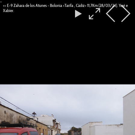
--
<< E-9 Zahara de los Atunes - Bolonia <Tarifa , Cádiz> 11,7Km (28/03/24). Yeyi e
Xabier.