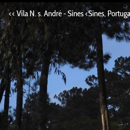
--
<< Vila N. s. André - Sines <Sines, Portug