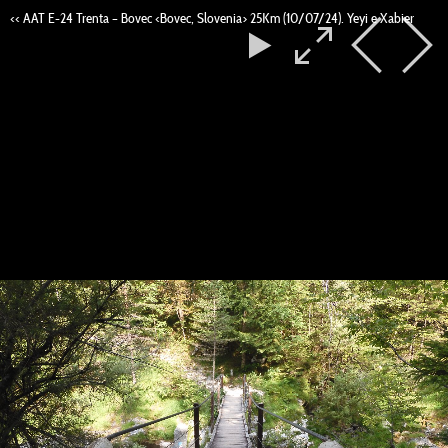
<< AAT E-24 Trenta – Bovec <Bovec, Slovenia> 25Km (10/07/24). Yeyi e Xabier