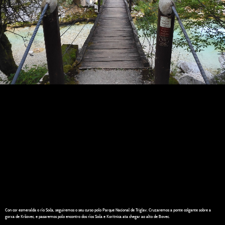
Con cor esmeralda o río Soča, seguiremos o seu curso polo Parque Nacional de Triglav. Cruzaremos a ponte colgante sobre a
gorxa de Kršovec, e pasaremos polo encontro dos ríos Soča e Koritnica ata chegar ao alto de Bovec.