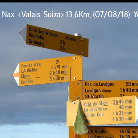
Nax. <Valais, Suiza> 13,6Km, (07/08/18). Ye