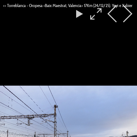
<< Torreblanca - Oropesa <Baix Maestrat, Valencia> 17Km (24/12/25). Yeyi e Xabier