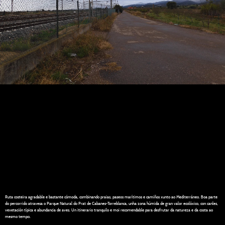
Ruta costeira agradable e bastante cómoda, combinando praias, paseos marítimos e camiños xunto ao Mediterráneo. Boa parte
do percorrido atravesa o Parque Natural do Prat de Cabanes-Torreblanca, unha zona húmida de gran valor ecolóxico, con canles,
vexetación típica e abundancia de aves. Un itinerario tranquilo e moi recomendable para desfrutar da natureza e da costa ao
mesmo tempo.