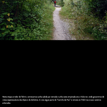
Nesta etapa arredor de Tolmin, comezamos cunha subida por estrada e unha costa empinada ata o Kolovrat, onde gozaremos de
vistas espectaculares dos Alpes e do Adriático. A ruta segue parte do "Camiño da Paz" e remata en Tribil tras cruzar outeiros
arborados.