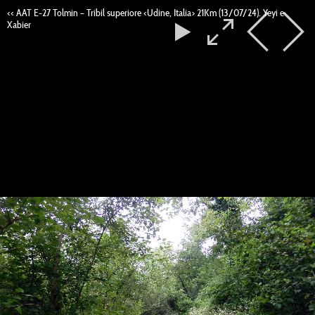
<< AAT E-27 Tolmin – Tribil superiore <Udine, Italia> 21Km (13/07/24). Yeyi e
Xabier