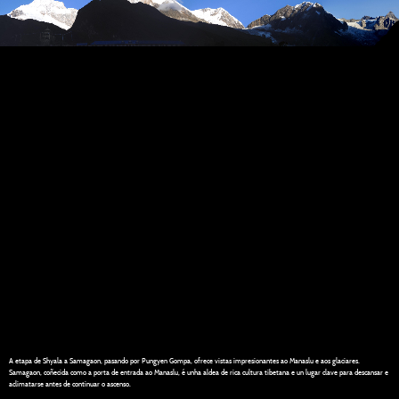
A etapa de Shyala a Samagaon, pasando por Pungyen Gompa, ofrece vistas impresionantes ao Manaslu e aos glaciares.
Samagaon, coñecida como a porta de entrada ao Manaslu, é unha aldea de rica cultura tibetana e un lugar clave para descansar e
aclimatarse antes de continuar o ascenso.