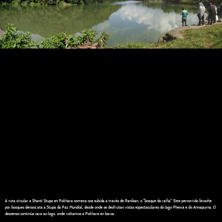
A ruta circular a Shanti Stupa en Pokhara comeza coa subida a través de Raniban, o "bosque da raíña". Este percorrido lévache
por bosques densos ata a Stupa da Paz Mundial, desde onde se desfrutan vistas espectaculares do lago Phewa e do Annapurna. O
descenso continúa cara ao lago, onde voltamos a Pokhara en barca.