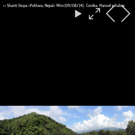
<< Shanti Stupa <Pokhara, Nepal> 9Km (09/08/24).. Comba, Manuel e Xabier