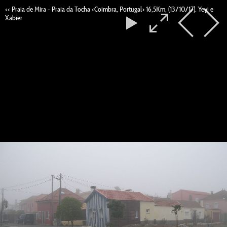
<< Praia de Mira - Praia da Tocha <Coimbra, Portugal> 16,5Km, (13/10/17). Yeyi e
Xabier