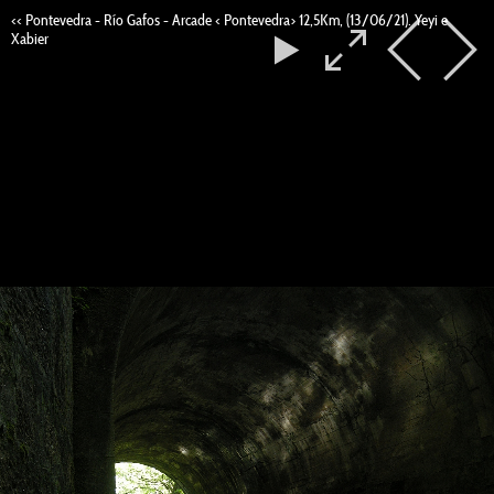
<< Pontevedra - Río Gafos - Arcade < Pontevedra> 12,5Km, (13/06/21). Yeyi e
Xabier