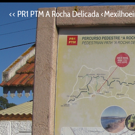
<< PR1 PTM A Rocha Delicada <Mexilhoeir