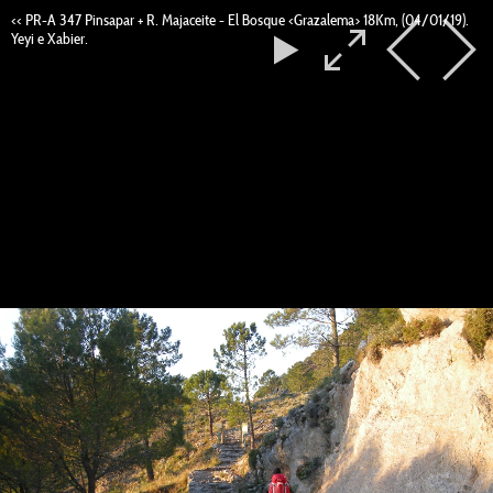
<< PR-A 347 Pinsapar + R. Majaceite - El Bosque <Grazalema> 18Km, (04/01/19).
Yeyi e Xabier.