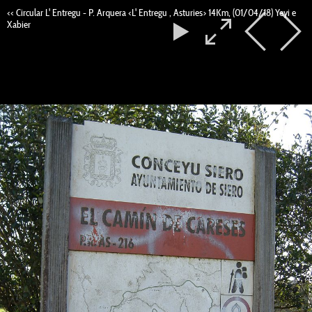
<< Circular L' Entregu - P. Arquera <L' Entregu , Asturies> 14Km, (01/04/18) Yeyi e
Xabier