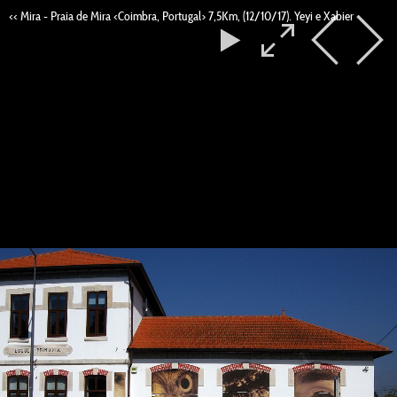
<< Mira - Praia de Mira <Coimbra, Portugal> 7,5Km, (12/10/17). Yeyi e Xabier