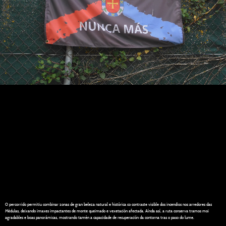
O percorrido permitiu combinar zonas de gran beleza natural e histórica co contraste visible dos incendios nos arredores das
Médulas, deixando imaxes impactantes de monte queimado e vexetación afectada. Aínda así, a ruta conserva tramos moi
agradables e boas panorámicas, mostrando tamén a capacidade de recuperación da contorna tras o paso do lume.