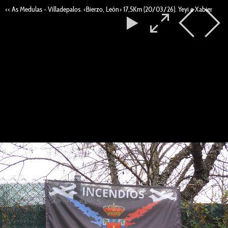
<< As Medulas - Villadepalos. <Bierzo, León> 17,5Km (20/03/26). Yeyi e Xabier