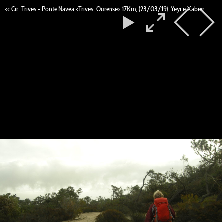
<< Cir. Trives - Ponte Navea <Trives, Ourense> 17Km, (23/03/19). Yeyi e Xabier.