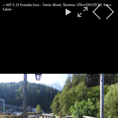
<< AAT E-23 Kranjska Gora – Trenta <Bovec, Slovenia> 27Km (09/07/24). Yeyi e
Xabier