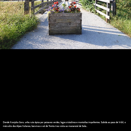
Dende Kranjska Gora, unha ruta épica por paisaxes verdes, lagos cristalinos e montañas impoñentes. Subida ao paso de Vršič, o
máis alto dos Alpes Xulianos, baixmos o val de Trenta tras visita ao manancial de Soča..