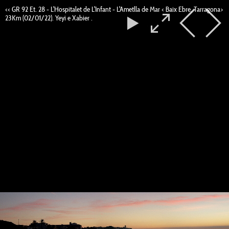
<< GR 92 Et. 28 - L'Hospitalet de L'Infant - L'Ametlla de Mar < Baix Ebre, Tarragona>
23Km (02/01/22). Yeyi e Xabier .