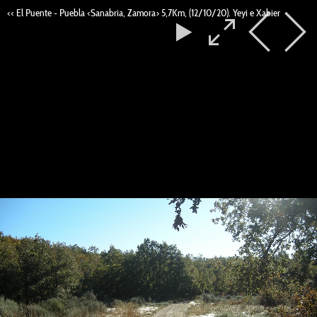
<< El Puente - Puebla <Sanabria, Zamora> 5,7Km, (12/10/20). Yeyi e Xabier