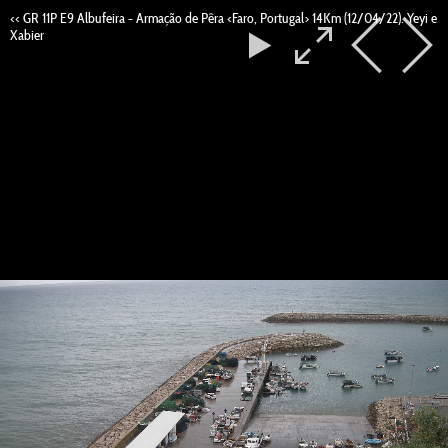
<< GR 11P E9 Albufeira - Armação de Pêra <Faro, Portugal> 14Km (12/04/22). Yeyi e
Xabier