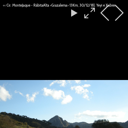
<< Cir. MonteJaque - RábitaAlta <Grazalema> 13Km, 30/12/18). Yeyi e Xabier.