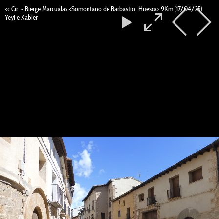
<< Cir. - Bierge Marcualas <Somontano de Barbastro, Huesca> 9Km (17/04/25).
Yeyi e Xabier