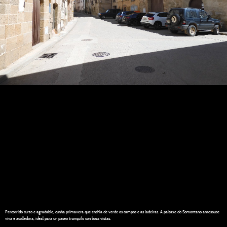
Percorrido curto e agradable, cunha primavera que enchía de verde os campos e as ladeiras. A paisaxe do Somontano amosouse
viva e acolledora, ideal para un paseo tranquilo con boas vistas.