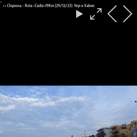
--
<< Chipiona - Rota <Cádiz>19Km (29/12/23). Yeyi e Xabier.