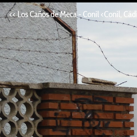
--
<< Los Caños de Meca - Conil <Conil, Cád