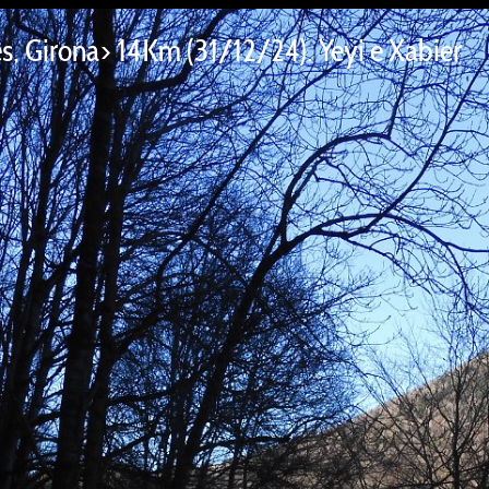
s, Girona> 14Km (31/12/24). Yeyi e Xabier