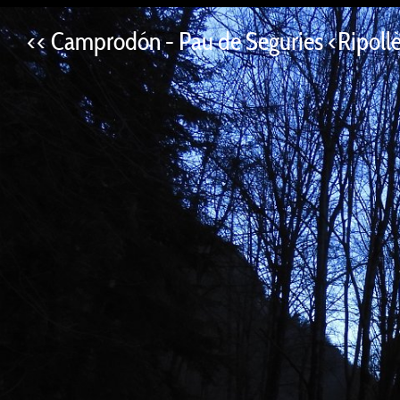
<< Camprodón - Pau de Seguries <Ripollè