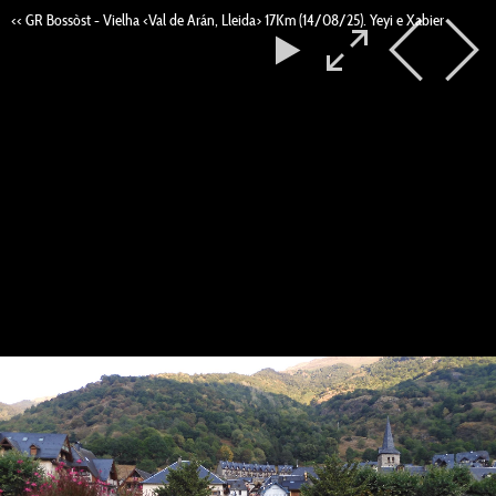
<< GR Bossòst - Vielha <Val de Arán, Lleida> 17Km (14/08/25). Yeyi e Xabier