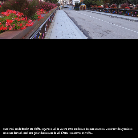
Ruta lineal dende
Bossòst
ata
Vielha
, seguindo o val do Garona entre pradeiras e bosques atlánticos. Un percorrido agradable e
con pouco desnivel, ideal para gozar das paisaxes do
Val d’Aran
. Rematamos en Vielha,.