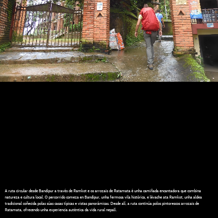
A ruta circular desde Bandipur a través de Ramkot e os arrozais de Ratamata é unha camiñada encantadora que combina
natureza e cultura local. O percorrido comeza en Bandipur, unha fermosa vila histórica, e lévache ata Ramkot, unha aldea
tradicional coñecida polas súas casas típicas e vistas panorámicas. Desde alí, a ruta continúa polos pintorescos arrozais de
Ratamata, ofrecendo unha experiencia auténtica da vida rural nepalí.