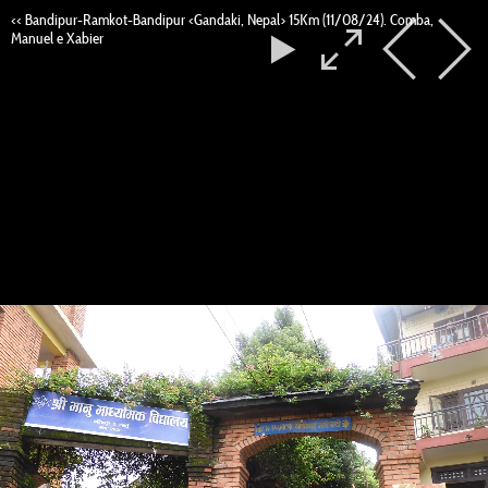
<< Bandipur-Ramkot-Bandipur <Gandaki, Nepal> 15Km (11/08/24). Comba,
Manuel e Xabier