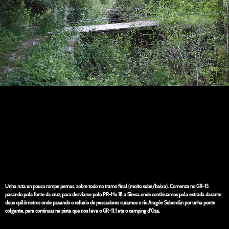
Unha ruta un pouco rompe pernas, sobre todo no tramo final (moito sube/baixa). Comenza no GR-15
pasando pola fonte da cruz, para desviarse polo PR-Hu 18 a Siresa onde continuamos pola estrada darante
dous quilómetros onde pasando o refuxio de pescadores curamos o río Aragón Subordán por unha ponte
colgante, para continuar na pista que nos leva o GR-11.1 ata o camping d'Oza.