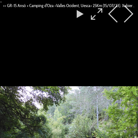
--
<< GR-15 Ansó + Camping d'Oza <Valles Ocident, Uesca> 25Km (15/07/23). Xabier .